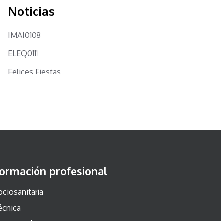
Noticias
IMAI0108
ELEQ0111
Felices Fiestas
ormación profesional
ociosanitaria
écnica