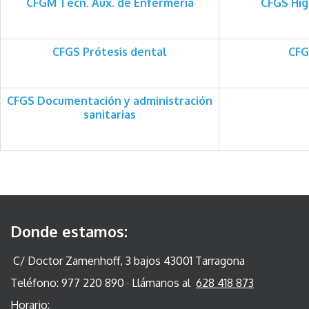
CFGM Técn. Aux. de Enfermería
CFGS Hig
CFGS Prótesis dental
CFG
CFGS Documentación y administración
sanitarias
Donde estamos:
C/ Doctor Zamenhoff, 3 bajos 43001 Tarragona
Teléfono: 977 220 890 · Llámanos al
628 418 873
Horario: