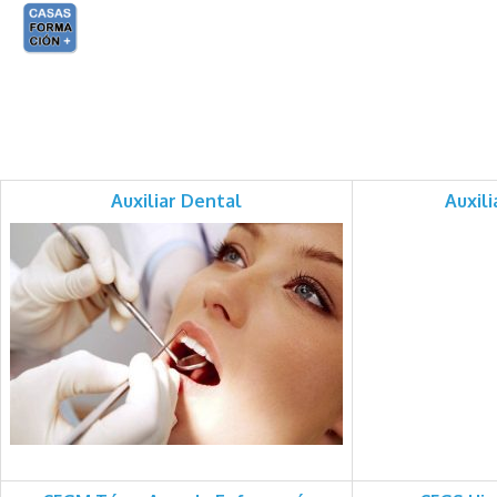
Skip
to
content
Auxiliar Dental
Auxil