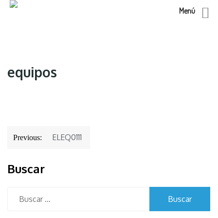
Menú
Skip
to
content
equipos
Navegación
ELEQ0111
Previous:
de
entradas
Buscar
Buscar: