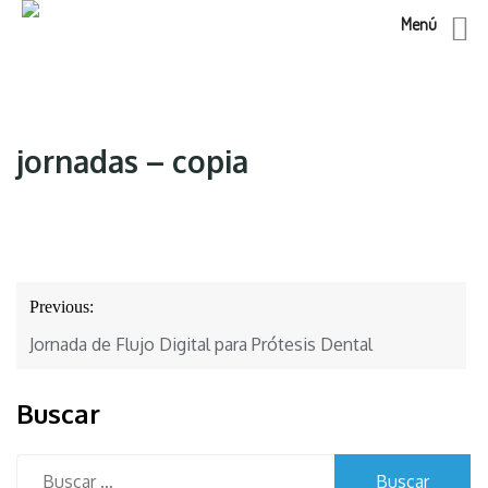
Menú
Skip
to
content
jornadas – copia
Navegación
Previous:
de
Jornada de Flujo Digital para Prótesis Dental
entradas
Buscar
Buscar: