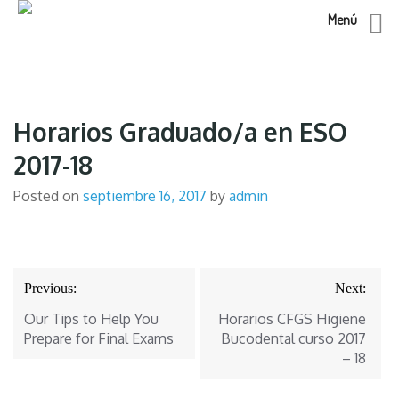
Menú
Skip
to
content
Horarios Graduado/a en ESO
2017-18
Posted on
septiembre 16, 2017
by
admin
Navegación
Previous:
Next:
de
Our Tips to Help You
Horarios CFGS Higiene
entradas
Prepare for Final Exams
Bucodental curso 2017
– 18