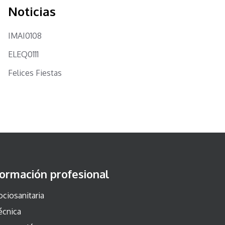
Noticias
IMAI0108
ELEQ0111
Felices Fiestas
ormación profesional
ociosanitaria
écnica