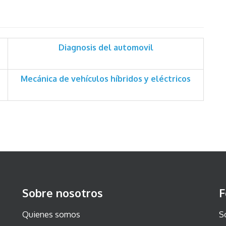
Diagnosis del automovil
Mecánica de vehículos híbridos y eléctricos
Sobre nosotros
F
Quienes somos
S