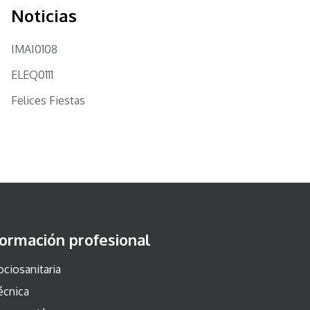
Noticias
IMAI0108
ELEQ0111
Felices Fiestas
ormación profesional
ociosanitaria
écnica