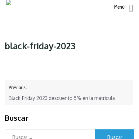
Menú
Skip
to
content
black-friday-2023
Navegación
Previous:
de
Black Friday 2023 descuento 5% en la matricula
entradas
Buscar
Buscar: