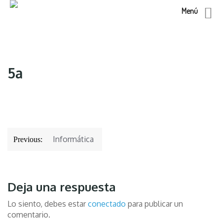
Menú
Skip
to
content
5a
Navegación
Informática
Previous:
de
entradas
Deja una respuesta
Lo siento, debes estar
conectado
para publicar un
comentario.