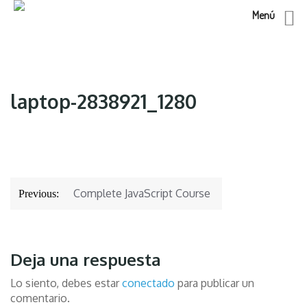
Menú
Skip
to
content
laptop-2838921_1280
Navegación
Complete JavaScript Course
Previous:
de
entradas
Deja una respuesta
Lo siento, debes estar
conectado
para publicar un
comentario.