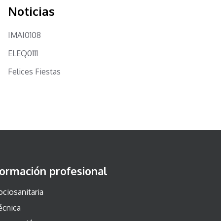
Noticias
IMAI0108
ELEQ0111
Felices Fiestas
ormación profesional
ociosanitaria
écnica