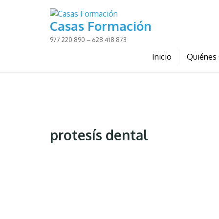
Skip
to
Casas Formación
content
977 220 890 – 628 418 873
Inicio
Quiénes
protesís dental