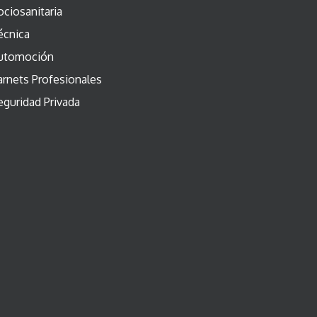
ociosanitaria
écnica
utomoción
arnets Profesionales
eguridad Privada