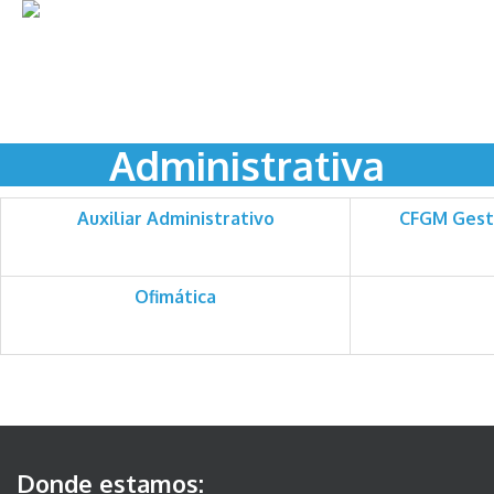
Skip
to
content
Administrativa
Auxiliar Administrativo
CFGM Gesti
Ofimática
Donde estamos: